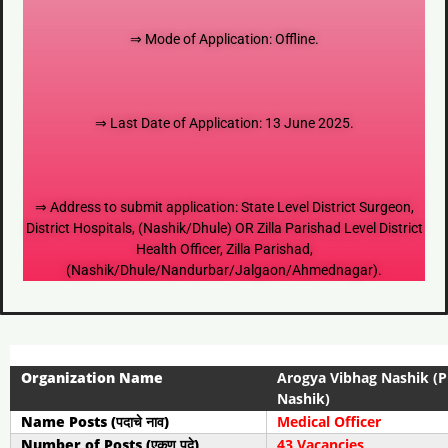
⇒ Mode of Application: Offline.
⇒ Last Date of Application: 13 June 2025.
⇒ Address to submit application: State Level District Surgeon,
District Hospitals, (Nashik/Dhule) OR Zilla Parishad Level District
Health Officer, Zilla Parishad,
(Nashik/Dhule/Nandurbar/Jalgaon/Ahmednagar).
Organization Name
Arogya Vibhag Nashik (P
Nashik)
Name Posts (पदाचे नाव)
Medical Officer
Number of Posts (एकूण पदे)
43 Vacancies