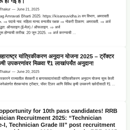
ुरू हो गई है।
Thakur
—
June 21, 2025
g Amravati Bharti 2025: https://kisansuvidha.in वन विभाग, अमरावती
. ⇒ पदाचे नाव: महिला मानद वन्यजीव रक्षक ⇒ नोकरी ठिकाण: अमरावती. ⇒ अर्ज
पद्धत: ऑनलाइन (ई-मेल) / ऑफलाइन. ⇒ अर्ज
सुरू होण्याची तारीख: 20 जून 2025. ⇒ अर्ज करण्याची ...
महाराष्ट्र यांत्रिकीकरण अनुदान योजना 2025 – ट्रॅक्टर
षी उपकरणांवर मिळवा ₹1 लाखांपर्यंत अनुदान!
Thakur
—
June 20, 2025
 सरकारने राज्यातील शेतकरी व बागायतदारांसाठी यांत्रिकीकरण अनुदान योजना सुरू केली
जनेअंतर्गत शेतकऱ्यांना ट्रॅक्टर, पॉवर टिलर आणि विविध कृषी उपकरणे खरेदीसाठी ₹1 ...
opportunity for 10th pass candidates! RRB
ician Recruitment 2025: “Technician
-I, Technician Grade III” post recruitment