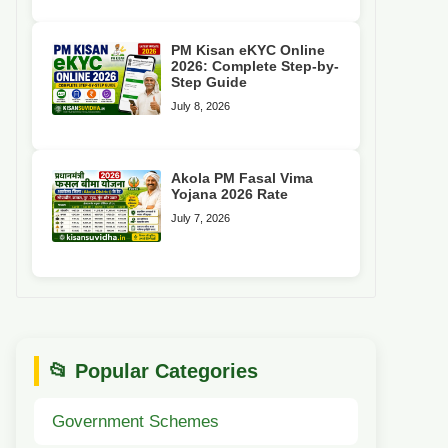
PM Kisan eKYC Online
2026: Complete Step-by-
Step Guide
July 8, 2026
Akola PM Fasal Vima
Yojana 2026 Rate
July 7, 2026
📂 Popular Categories
Government Schemes