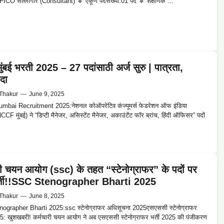
ICO सल्लागार (Consultant) 🔹 एकूण पदसंख्या:01 पद 🔹 शैक्षणिक ...
ंबई भरती 2025 – 27 पदांसाठी अर्ज सुरु | पात्रता,
ादा
Thakur
—
June 9, 2025
bai Recruitment 2025:नेशनल कोऑपरेटिव कंज्यूमर्स फेडरेशन ऑफ इंडिया
CCF मुंबई) ने “डिप्टी मैनेजर, असिस्टेंट मैनेजर, अकाउंटेंट फॉर ब्रांच, हिंदी ऑफिसर” पदों
री चयन आयोग (ssc) के तहत “स्टेनोग्राफर” के पदों पर
भर्ती!!SSC Stenographer Bharti 2025
Thakur
—
June 8, 2025
grapher Bharti 2025:ssc स्टेनोग्राफर अधिसूचना 2025एसएससी स्टेनोग्राफर
5: खुशखबरी! कर्मचारी चयन आयोग ने अब एसएससी स्टेनोग्राफर भर्ती 2025 की पंजीकरण