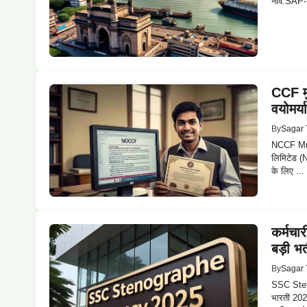
नाव:SAP-F
CCF मु
वयोमर्य
By
Sagar 
NCCF Mum
लिमिटेड (N
के लिए ...
कर्मचा
बड़ी 
By
Sagar 
SSC Steno
भारती 202