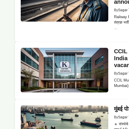
annou
By
Sagar 
Railway R
तंत्रज्ञ भ
...
CCIL 
India
vacan
By
Sagar 
CCIL Mum
Mumbai) ने
मुंबई प
By
Sagar 
🔹 संस्थेच