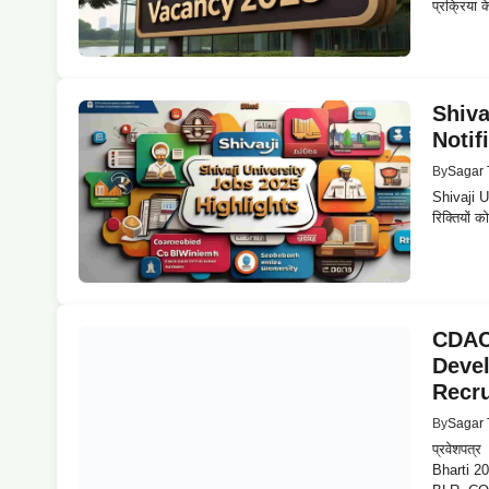
प्रक्रिया क
Shiva
Notif
By
Sagar 
Shivaji U
रिक्तियों 
CDAC 
Deve
Recru
By
Sagar 
प्रवेशपत
Bharti 20