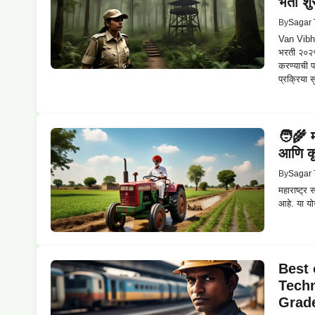
भर्ती श
By
Sagar 
Van Vibha
भरती २०२५
करण्याची 
प्रक्रिया 
🧑‍🌾 
आणि कृ
By
Sagar 
महाराष्ट्र
आहे. या यो
Best 
Techn
Grade