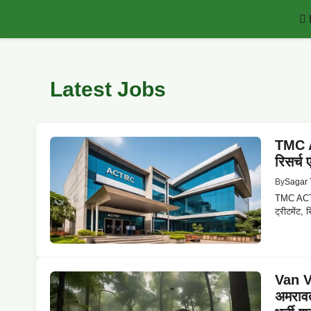
Skip
to
content
Latest Jobs
TMC A
रिसर्च 
By
Sagar 
TMC ACTR
ट्रीटमेंट, 
Van V
अमरावत