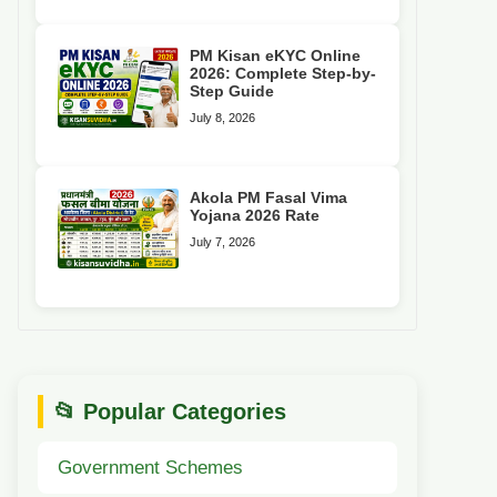
PM Kisan eKYC Online
2026: Complete Step-by-
Step Guide
July 8, 2026
Akola PM Fasal Vima
Yojana 2026 Rate
July 7, 2026
📂 Popular Categories
Government Schemes