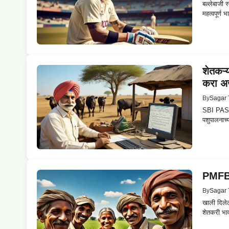
बल्लेबाजी 
महत्वपूर्ण
शेतकऱ्
करा अर
By
Sagar 
SBI PASH
पशुपालनाच्
PMFBY
By
Sagar 
खाली दिलेल
शेतकरी भावा