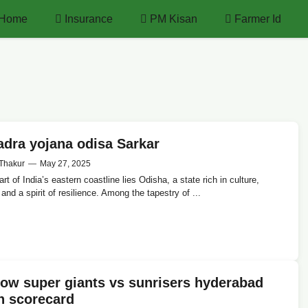
Home
Insurance
PM Kisan
Farmer Id
dra yojana odisa Sarkar
Thakur
—
May 27, 2025
rt ⁣of India’s‍ eastern ‍coastline lies Odisha, a state rich ‌in culture,
n, and a spirit of resilience. Among the ⁤tapestry of ...
ow super giants vs sunrisers hyderabad
h scorecard