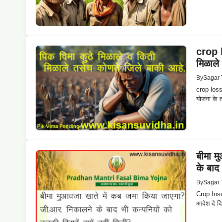
crop l
मिळाले
By
Sagar 
crop loss 
योजना के त
बीमा म
के बाद 
By
Sagar 
Crop Insu
आदेश दे दिय