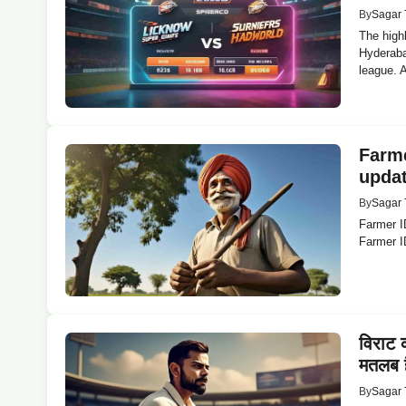
By
Sagar 
The high
Hyderaba
league. A
Farme
upda
By
Sagar 
Farmer I
Farmer I
विराट 
मतलब 
By
Sagar 