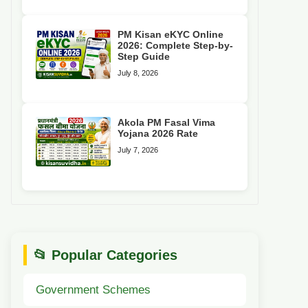
PM Kisan eKYC Online
2026: Complete Step-by-
Step Guide
July 8, 2026
Akola PM Fasal Vima
Yojana 2026 Rate
July 7, 2026
📂 Popular Categories
Government Schemes