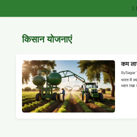
Skip
to
content
किसान योजनाएं
कम लाग
By
Sagar 
भारत में ज
ध्यान रखा