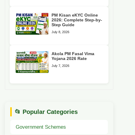
PM Kisan eKYC Online
2026: Complete Step-by-
Step Guide
July 8, 2026
Akola PM Fasal Vima
Yojana 2026 Rate
July 7, 2026
📂 Popular Categories
Government Schemes