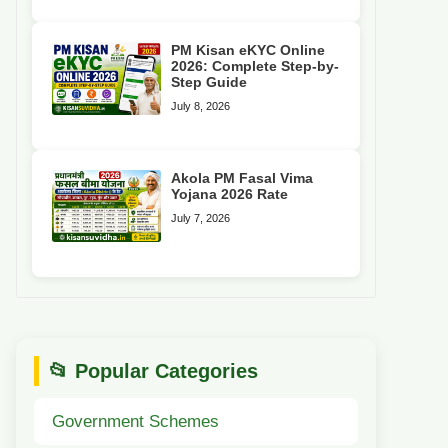
PM Kisan eKYC Online
2026: Complete Step-by-
Step Guide
July 8, 2026
Akola PM Fasal Vima
Yojana 2026 Rate
July 7, 2026
📂 Popular Categories
Government Schemes