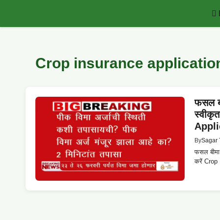
Skip
to
content
Crop insurance applicatio
फसल बी
स्वीकृ
Appli
By
Sagar 
फसल बीमा आ
करें Crop