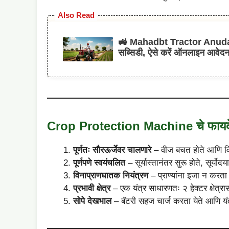
Also Read
🚜 Mahadbt Tractor Anudan Y
सब्सिडी, ऐसे करें ऑनलाइन आवेद
Crop Protection Machine चे फायद
पूर्णतः सौरऊर्जेवर चालणारे
– वीज बचत होते आणि विज
पूर्णपणे स्वयंचलित
– सूर्यास्तानंतर सुरू होते, सूर्योदय
विनाप्राणघातक नियंत्रण
– प्राण्यांना इजा न करता प
प्रभावी क्षेत्र
– एक यंत्र साधारणतः २ हेक्टर क्षेत्रास
सोपे देखभाल
– बॅटरी सहज चार्ज करता येते आणि य