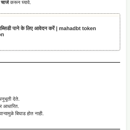
चार्ज
करून घ्यावे.
सिडी पाने के लिए आवेदन करें | mahadbt token
on
ुभूती देते.
वर आधारित.
ाऱ्यामुळे बिघाड होत नाही.