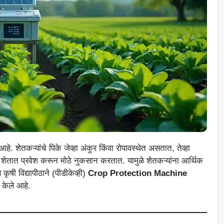
हे. शेतकऱ्यांचे पिके जेव्हा अंकुर किंवा रोपावस्थेत असतात, तेव्हा
ेळी शेतात प्रवेश करून मोठे नुकसान करतात. यामुळे शेतकऱ्यांना आर्थिक
ृषी विद्यापीठाने (पीडीकेव्ही)
Crop Protection Machine
 केले आहे.