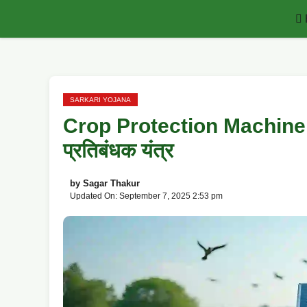
Skip
to
content
SARKARI YOJANA
Crop Protection Machine: पीडी
प्रतिबंधक यंत्र
by
Sagar Thakur
Updated On: September 7, 2025 2:53 pm