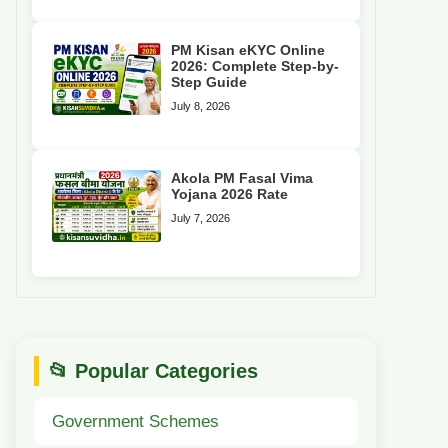
PM Kisan eKYC Online
2026: Complete Step-by-
Step Guide
July 8, 2026
Akola PM Fasal Vima
Yojana 2026 Rate
July 7, 2026
📂 Popular Categories
Government Schemes