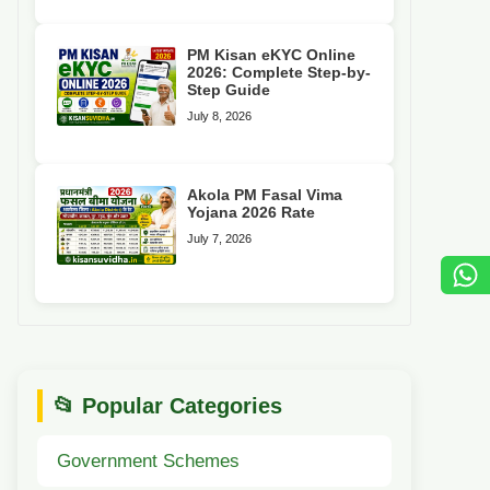
PM Kisan eKYC Online
2026: Complete Step-by-
Step Guide
July 8, 2026
Akola PM Fasal Vima
Yojana 2026 Rate
July 7, 2026
📂 Popular Categories
Government Schemes