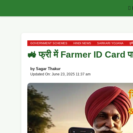
Skip
to
content
GOVERNMENT SCHEMES
HINDI NEWS
SARKARI YOJANA
कृ
🚜 फ्री में Farmer ID Card 
by
Sagar Thakur
Updated On: June 23, 2025 11:37 am