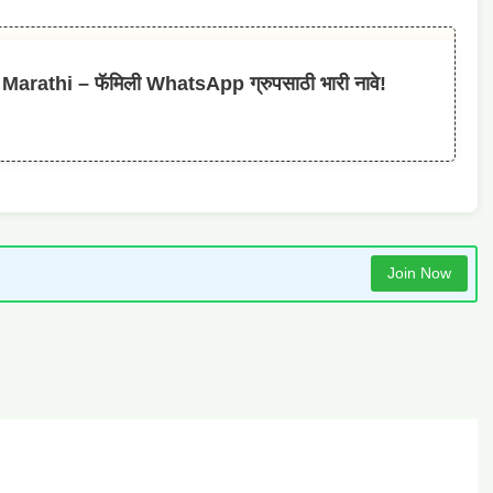
athi – फॅमिली WhatsApp ग्रुपसाठी भारी नावे!
Join Now