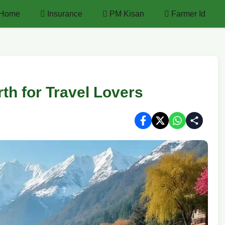
Home
Insurance
PM Kisan
Farmer Id
th for Travel Lovers