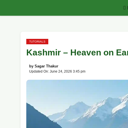
Skip
to
content
TUTORIALS
Kashmir – Heaven on Ear
by
Sagar Thakur
Updated On: June 24, 2026 3:45 pm