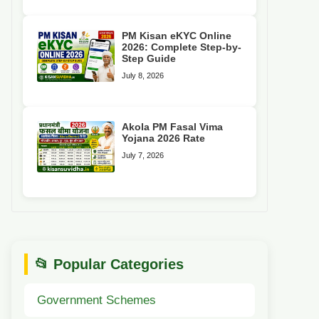
PM Kisan eKYC Online
2026: Complete Step-by-
Step Guide
July 8, 2026
Akola PM Fasal Vima
Yojana 2026 Rate
July 7, 2026
📂 Popular Categories
Government Schemes