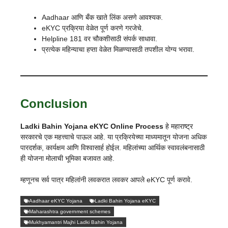
Aadhaar आणि बँक खाते लिंक असणे आवश्यक.
eKYC प्रक्रिया वेळेत पूर्ण करणे गरजेचे.
Helpline 181 वर चौकशीसाठी संपर्क साधावा.
प्रत्येक महिन्याचा हप्ता वेळेत मिळण्यासाठी तपशील योग्य भरावा.
Conclusion
Ladki Bahin Yojana eKYC Online Process
हे महाराष्ट्र
सरकारचे एक महत्त्वाचे पाऊल आहे. या प्रक्रियेच्या माध्यमातून योजना अधिक
पारदर्शक, कार्यक्षम आणि विश्वासार्ह होईल. महिलांच्या आर्थिक स्वावलंबनासाठी
ही योजना मोलाची भूमिका बजावत आहे.
म्हणूनच सर्व पात्र महिलांनी लवकरात लवकर आपले eKYC पूर्ण करावे.
Aadhaar eKYC Yojana
Ladki Bahin Yojana eKYC
Maharashtra government schemes
Mukhyamantri Majhi Ladki Bahin Yojana