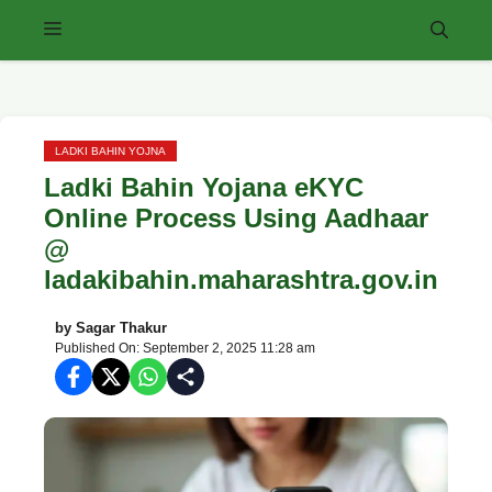
Skip
Menu
to
content
LADKI BAHIN YOJNA
Ladki Bahin Yojana eKYC
Online Process Using Aadhaar
@
ladakibahin.maharashtra.gov.in
by
Sagar Thakur
Published On: September 2, 2025 11:28 am