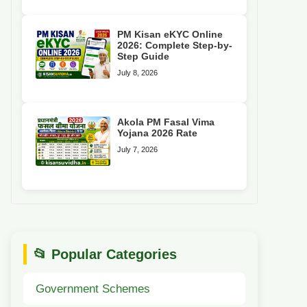
PM Kisan eKYC Online
2026: Complete Step-by-
Step Guide
July 8, 2026
Akola PM Fasal Vima
Yojana 2026 Rate
July 7, 2026
📂 Popular Categories
Government Schemes