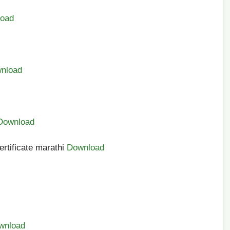
oad
nload
Download
 certificate marathi
Download
wnload