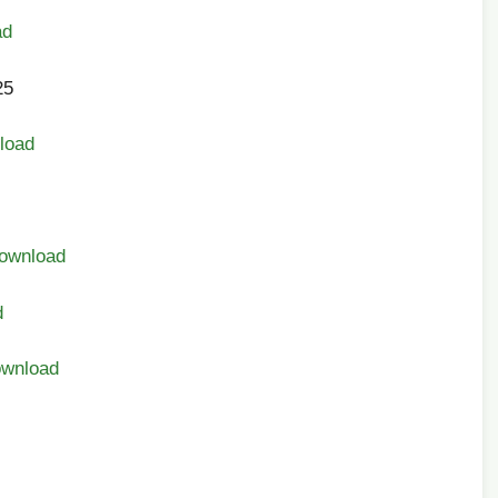
ad
25
load
ownload
d
wnload