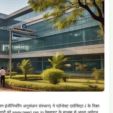
इंजीनियरिंग अनुसंधान संस्थान) ने प्रोजेक्ट एसोसिएट-I के रिक्त
मीदवारों को www.neeri.res.in वेबसाइट के माध्यम से अपना आवेदन