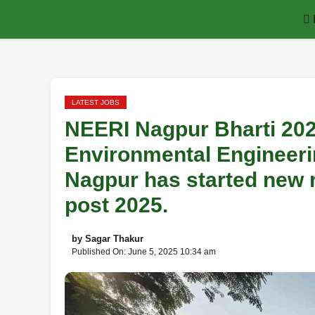
Skip
to
content
LATEST JOBS
NEERI Nagpur Bharti 202
Environmental Engineerin
Nagpur has started new r
post 2025.
by
Sagar Thakur
Published On: June 5, 2025 10:34 am