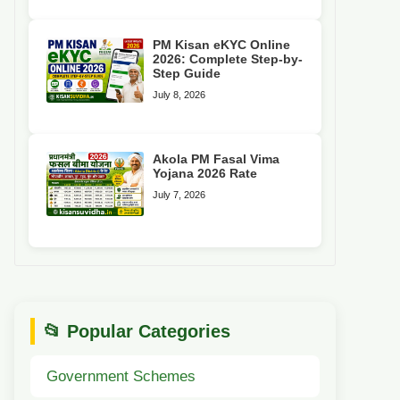
PM Kisan eKYC Online
2026: Complete Step-by-
Step Guide
July 8, 2026
Akola PM Fasal Vima
Yojana 2026 Rate
July 7, 2026
📂 Popular Categories
Government Schemes