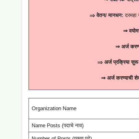
⇒
वेतन/ मानधन
:
दरमहा र
⇒
वयोमर
⇒
अर्ज करण्
⇒
अर्ज
प्रक्रिया
सुरू
⇒
अर्ज करण्याची श
Organization Name
Name Posts (पदाचे नाव)
Number of Posts (एकूण पदे)