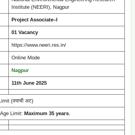
Institute (NEERI), Nagpur
Project Associate–I
01 Vacancy
https://www.neeri.res.in/
Online Mode
Nagpur
11th June 2025
Limit (वयाची अट)
Age Limit:
Maximum 35 years.