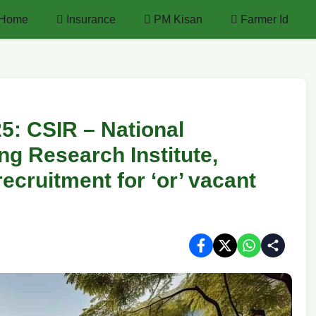
Home
Insurance
PM Kisan
Farmer Id
5: CSIR – National
g Research Institute,
ecruitment for ‘or’ vacant