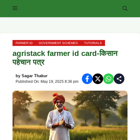
Skip
Menu
to
content
FARMER ID
GOVERNMENT SCHEMES
TUTORIALS
agristack farmer id card-किसान
पहेचान पत्र
by
Sagar Thakur
Published On: May 19, 2025 8:36 pm