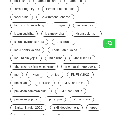
bhulekh
farmar id card
Farmer Id
farmer registry
farmer scheme india
fasal bima
Government Scheme
high cpc finance blog
hp gas
indane gas
kisan suvidha
kisansuvidha
kisansuvidha.in
kisan suvidha kendra
ladki bahin
ladki bahin yojana
Ladki Bahin Yojna
ladli bahin yojna
mahadbt
Maharashtra
Maharashtra farmer scheme
meri fasal mera byora
mp
mylpg
pmfby
PMFBY 2025
pm kisan
pmkisan
PM Kisan eKYC
pm kisan samman nidhi
PM Kisan Status
pm kisan yojana
pm yojna
Pune bharti
Sarkari Naukri 2025
skill development
upsc