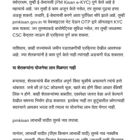
सर्वप्रथम, तुम्ही ई-केवायसी (PM Kisan e-KYC) पूर्ण केले आहे हे
महत्वाचे आहे. जर तुम्ही हे काम अजून केले नसेल, तर तुमचा पुढचा हप्ता
अडकू शकतो. तथापि, ई-केवायसी करणे आता पूर्वीपेक्षा सोपे झाले आहे. तुम्ही
pmkisan.gov.in या वेबसाइटला भेट देऊन OTP द्वारे ऑनलाइन KYC
करू शकता. जर तुमच्याकडे बायोमेट्रिक सुविधा नसेल, तर तुम्ही जवळच्या
CSC केंद्रात जाऊन ही प्रक्रिया पूर्ण करू शकता.
याशिवाय, काही राज्यांमध्ये जमीन पडताळणीची प्रक्रिया देखील आवश्यक
आहे. ज्या शेतकऱ्यांनी हे काम पूर्ण केले नाही त्यांनाही अडचणी येऊ शकतात.
या शेतकऱ्यांना योजनेचा लाभ मिळणार नाही
बऱ्याचदा, शेतकऱ्यांचे बँक तपशील अपूर्ण किंवा चुकीचे असल्याने त्यांचे हप्ते
थांबतात. जसे की IFSC कोडमध्ये चूक, खाते बंद होणे किंवा आधार बँकेशी
लिंक न होणे. काही शेतकऱ्यांच्या बाबतीत, एकापेक्षा जास्त वेळा अर्ज केल्याने
देखील समस्या निर्माण होऊ शकतात. इतकेच नाही तर कुटुंबातील कोणत्याही
सदस्याने आयकर भरला तरी त्याला या योजनेचा लाभ घेता येणार नाही.
pmkisan लाभार्थी यादीत तुमचे नाव तपासा.
यानंतर, लाभार्थी यादीत (पीएम किसान लाभार्थी यादी) तुमचे नाव नक्कीच