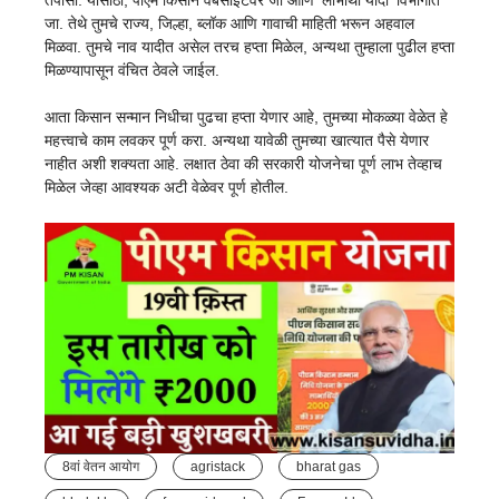
तपासा. यासाठी, पीएम किसान वेबसाइटवर जा आणि ‘लाभार्थी यादी’ विभागात
जा. तेथे तुमचे राज्य, जिल्हा, ब्लॉक आणि गावाची माहिती भरून अहवाल
मिळवा. तुमचे नाव यादीत असेल तरच हप्ता मिळेल, अन्यथा तुम्हाला पुढील हप्ता
मिळण्यापासून वंचित ठेवले जाईल.
आता किसान सन्मान निधीचा पुढचा हप्ता येणार आहे, तुमच्या मोकळ्या वेळेत हे
महत्त्वाचे काम लवकर पूर्ण करा. अन्यथा यावेळी तुमच्या खात्यात पैसे येणार
नाहीत अशी शक्यता आहे. लक्षात ठेवा की सरकारी योजनेचा पूर्ण लाभ तेव्हाच
मिळेल जेव्हा आवश्यक अटी वेळेवर पूर्ण होतील.
8वां वेतन आयोग
agristack
bharat gas