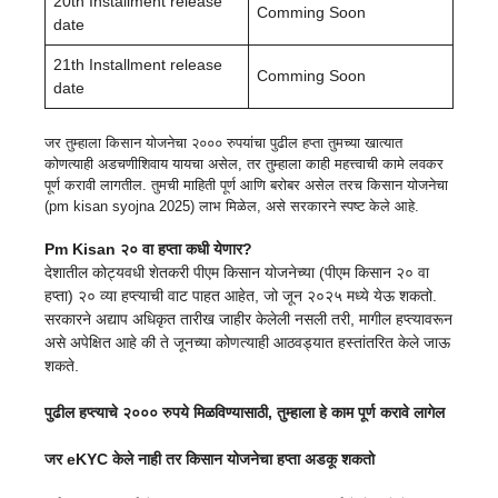
20th Installment release
Comming Soon
date
21th Installment release
Comming Soon
date
जर तुम्हाला किसान योजनेचा २००० रुपयांचा पुढील हप्ता तुमच्या खात्यात
कोणत्याही अडचणीशिवाय यायचा असेल, तर तुम्हाला काही महत्त्वाची कामे लवकर
पूर्ण करावी लागतील. तुमची माहिती पूर्ण आणि बरोबर असेल तरच किसान योजनेचा
(pm kisan syojna 2025) लाभ मिळेल, असे सरकारने स्पष्ट केले आहे.
Pm Kisan २० वा हप्ता कधी येणार?
देशातील कोट्यवधी शेतकरी पीएम किसान योजनेच्या (पीएम किसान २० वा
हप्ता) २० व्या हप्त्याची वाट पाहत आहेत, जो जून २०२५ मध्ये येऊ शकतो.
सरकारने अद्याप अधिकृत तारीख जाहीर केलेली नसली तरी, मागील हप्त्यावरून
असे अपेक्षित आहे की ते जूनच्या कोणत्याही आठवड्यात हस्तांतरित केले जाऊ
शकते.
पुढील हप्त्याचे २००० रुपये मिळविण्यासाठी, तुम्हाला हे काम पूर्ण करावे लागेल
जर eKYC केले नाही तर किसान योजनेचा हप्ता अडकू शकतो