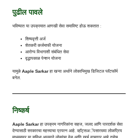
पुढील पावले
भविष्यात या उपक्रमात आणखी सेवा समाविष्ट होऊ शकतात :
शिष्यवृत्ती अर्ज
शेतकरी कर्जमाफी योजना
आरोग्य विभागाशी संबंधित सेवा
वृद्धापकाळ पेन्शन योजना
यामुळे
Aaple Sarkar
हा खऱ्या अर्थाने लोकाभिमुख डिजिटल प्लॅटफॉर्म
बनेल.
निष्कर्ष
Aaple Sarkar
हा उपक्रम नागरिकांना सहज, जलद आणि पारदर्शक सेवा
देण्यासाठी सरकारचा महत्त्वाचा प्रयत्न आहे. व्हॉट्सअॅपसारख्या लोकप्रिय
माध्यमावर या सुविधा आल्याने लोकांचा वेळ आणि खर्च वाचणार आहे तसेच